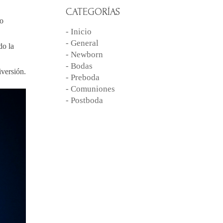
CATEGORÍAS
no
- Inicio
- General
do la
- Newborn
- Bodas
iversión.
- Preboda
- Comuniones
- Postboda