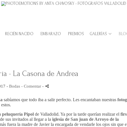
RECIÉN NACIDO
EMBARAZO
PREMIOS
GALERÍAS
BLO
ría - La Casona de Andrea
017 -
Bodas
- Comentar
-
da
sabíamos que todo iba a salir perfecto. Les encantaban nuestras
fotog
 estos.
la
peluquería Pipol
de Valladolid. Ya por la tarde querían realizar el
fir
de sus invitados al llegar a la
iglesia de San juan de Arroyo de la
más fuera la madre de Javier la encargada de vendarle los ojos sin que e